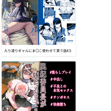
入り浸りギャルにま〇こ使わせて貰う話4.5