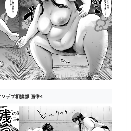
クソデブ相撲部 画像4