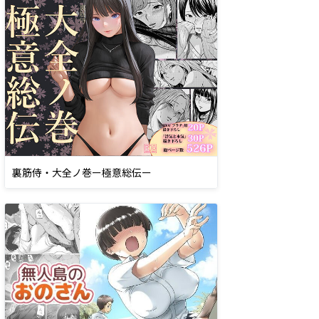
裏筋侍・大全ノ巻ー極意総伝ー